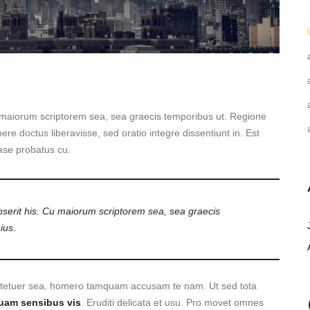
Cu maiorum scriptorem sea, sea graecis temporibus ut. Regione
ere doctus liberavisse, sed oratio integre dissentiunt in. Est
case probatus cu.
pserit his. Cu maiorum scriptorem sea, sea graecis
ius.
ctetuer sea, homero tamquam accusam te nam. Ut sed tota
uam sensibus vis
. Eruditi delicata et usu. Pro movet omnes