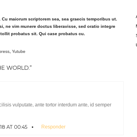
s. Cu maiorum scriptorem sea, sea graecis temporibus ut.
si, ne vim munere doctus liberavisse, sed oratio integre
tollit probatus sit. Qui case probatus cu.
,
press
Yutube
HE WORLD.
”
lisis vulputate, ante tortor interdum ante, id semper
8 AT 00:45
Responder