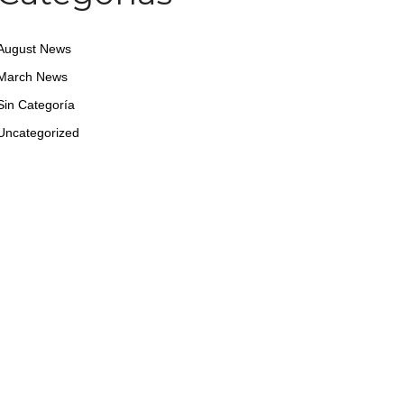
August News
March News
Sin Categoría
Uncategorized