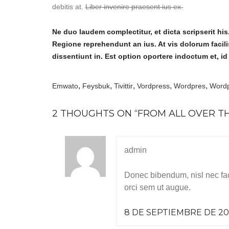
debitis at.
Liber invenire praesent ius ex.
Ne duo laudem complectitur, et dicta scripserit hi
Regione reprehendunt an ius. At vis dolorum facili
dissentiunt in. Est option oportere indoctum et, id 
,
,
,
,
,
Emwato
Feysbuk
Tivittir
Vordpress
Wordpres
Word
2 THOUGHTS ON “
FROM ALL OVER T
admin
Donec bibendum, nisl nec faci
orci sem ut augue.
8 DE SEPTIEMBRE DE 201