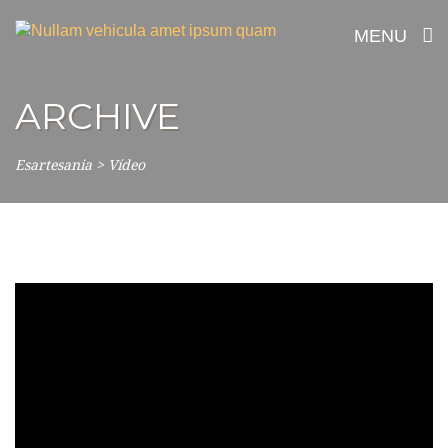
MENU
ARCHIVE
Esartesania
>
Vídeo